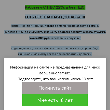
Работаем С НДС 22%, и без НДС.
ЕСТЬ БЕСПЛАТНАЯ ДОСТАВКА !!!
(например: при наличии товаров в магазине по адресу г. Тюмень,
до 2,5км пути к клиенту доставка бесплатна всего от суммы
широтная, 125 -
заказа 300 руб.
, в остальных случаях -
индивидуально, после оформления корзины менеджер сообщит
минимальную сумму заказа для бесплатной доставки.
БЫСТРЫЙ ПОИСК ОСУЩЕСТВЛЯЕТСЯ ПО
Информация на сайте не предназначена для несо
НАИМЕНОВАНИЮ, ЗАВОДСКИМ АРТИКУЛУ И
вершеннолетних.
ШТРИХКОДУ!
Подтвердите, что вам исполнилось 18 лет
Покинуть сайт
Главная
Весь каталог
...
Кабели для зарядки телефона
Мне есть 18 лет