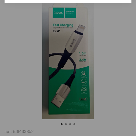
арт.
id6433852