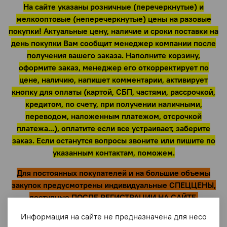
На сайте указаны розничные (перечеркнутые) и
мелкооптовые (неперечеркнутые) цены на разовые
покупки! Актуальные цену, наличие и сроки поставки на
день покупки Вам сообщит менеджер компании после
получения вашего заказа. Наполните корзину,
оформите заказ, менеджер его откорректирует по
цене, наличию, напишет комментарии, активирует
кнопку для оплаты (картой, СБП, частями, рассрочкой,
кредитом, по счету, при получении наличными,
переводом, наложенным платежом, отсрочкой
платежа...), оплатите если все устраивает, заберите
заказ. Если останутся вопросы звоните или пишите по
указанным контактам, поможем.
Для постоянных покупателей и на большие объемы
закупок предусмотрены индивидуальные СПЕЦЦЕНЫ,
доступные ПОСЛЕ РЕГИСТРАЦИИ НА САЙТЕ,
зарегистрируйтель прямо сейчас по эл. почте и номеру
Информация на сайте не предназначена для несо
телефона и получите доступ к спецценам!