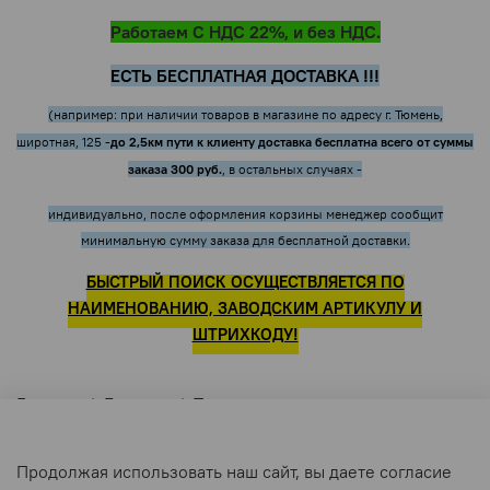
Работаем С НДС 22%, и без НДС.
ЕСТЬ БЕСПЛАТНАЯ ДОСТАВКА !!!
(например: при наличии товаров в магазине по адресу г. Тюмень,
до 2,5км пути к клиенту доставка бесплатна всего от суммы
широтная, 125 -
заказа 300 руб.
, в остальных случаях -
индивидуально, после оформления корзины менеджер сообщит
минимальную сумму заказа для бесплатной доставки.
БЫСТРЫЙ ПОИСК ОСУЩЕСТВЛЯЕТСЯ ПО
НАИМЕНОВАНИЮ, ЗАВОДСКИМ АРТИКУЛУ И
ШТРИХКОДУ!
Главная
Бренды
Точмаш
Продолжая использовать наш сайт, вы даете согласие
Точмаш