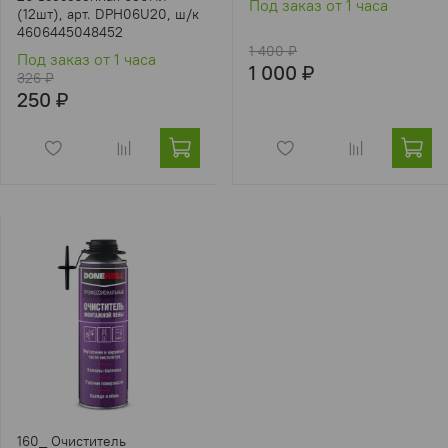
Под заказ от 1 часа
(12шт), арт. DPH06U20, ш/к
4606445048452
1 400 ₽
Под заказ от 1 часа
1 000 ₽
326 ₽
250 ₽
160_ Очиститель