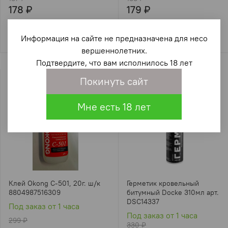
178 ₽
179 ₽
Информация на сайте не предназначена для несо
вершеннолетних.
Подтвердите, что вам исполнилось 18 лет
Покинуть сайт
Мне есть 18 лет
Клей Okong C-501, 20г. ш/к
Герметик кровельный
8804987516309
битумный Docke 310мл арт.
DSC14337
Под заказ от 1 часа
Под заказ от 1 часа
299 ₽
330 ₽