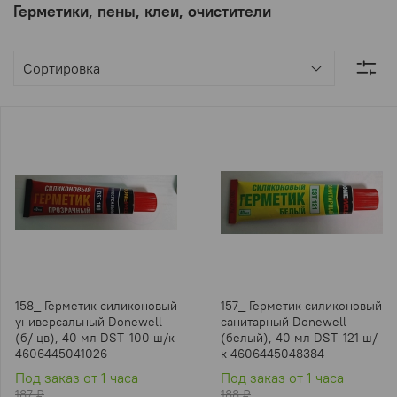
Герметики, пены, клеи, очистители
158_ Герметик силиконовый
157_ Герметик силиконовый
универсальный Donewell
санитарный Donewell
(б/ цв), 40 мл DST-100 ш/к
(белый), 40 мл DST-121 ш/
4606445041026
к 4606445048384
Под заказ от 1 часа
Под заказ от 1 часа
187 ₽
188 ₽