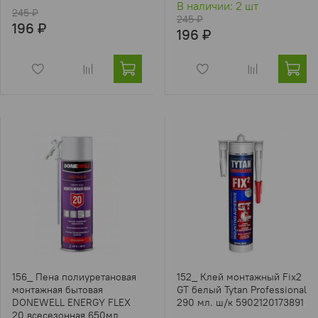
В наличии: 2 шт
245 ₽
245 ₽
196 ₽
196 ₽
156_ Пена полиуретановая
152_ Клей монтажный Fix2
монтажная бытовая
GT белый Tytan Professional
DONEWELL ENERGY FLEX
290 мл. ш/к 5902120173891
20 всесезонная 650мл