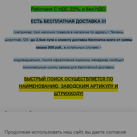
Работаем С НДС 22%, и без НДС.
ЕСТЬ БЕСПЛАТНАЯ ДОСТАВКА !!!
(например: при наличии товаров в магазине по адресу г. Тюмень,
до 2,5км пути к клиенту доставка бесплатна всего от суммы
широтная, 125 -
заказа 300 руб.
, в остальных случаях -
индивидуально, после оформления корзины менеджер сообщит
минимальную сумму заказа для бесплатной доставки.
БЫСТРЫЙ ПОИСК ОСУЩЕСТВЛЯЕТСЯ ПО
НАИМЕНОВАНИЮ, ЗАВОДСКИМ АРТИКУЛУ И
ШТРИХКОДУ!
Главная
Весь каталог
...
Шины
Продолжая использовать наш сайт, вы даете согласие
Шины