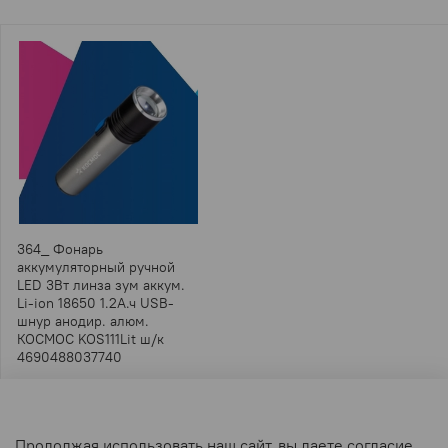
364_ Фонарь
аккумуляторный ручной
LED 3Вт линза зум аккум.
Li-ion 18650 1.2А.ч USB-
шнур анодир. алюм.
КОСМОС KOS111Lit ш/к
4690488037740
Под заказ от 1 часа
573.44 ₽
487.42 ₽
Продолжая использовать наш сайт, вы даете согласие