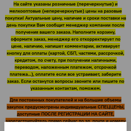
На сайте указаны розничные (перечеркнутые) и
мелкооптовые (неперечеркнутые) цены на разовые
покупки! Актуальные цену, наличие и сроки поставки на
день покупки Вам сообщит менеджер компании после
получения вашего заказа. Наполните корзину,
оформите заказ, менеджер его откорректирует по
цене, наличию, напишет комментарии, активирует
кнопку для оплаты (картой, СБП, частями, рассрочкой,
кредитом, по счету, при получении наличными,
переводом, наложенным платежом, отсрочкой
платежа...), оплатите если все устраивает, заберите
заказ. Если останутся вопросы звоните или пишите по
указанным контактам, поможем.
Для постоянных покупателей и на большие объемы
закупок предусмотрены индивидуальные СПЕЦЦЕНЫ,
доступные ПОСЛЕ РЕГИСТРАЦИИ НА САЙТЕ,
зарегистрируйтель прямо сейчас по эл. почте и номеру
телефона и получите доступ к спецценам!