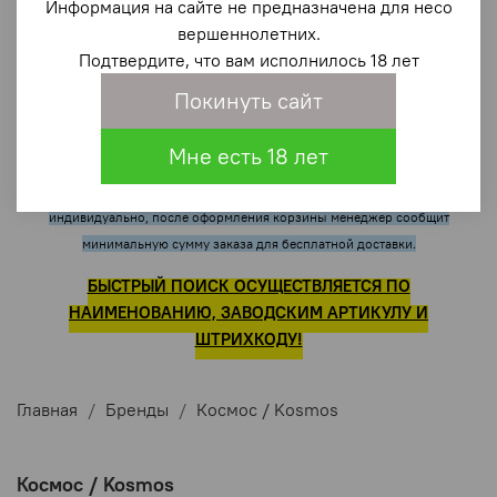
Информация на сайте не предназначена для несо
Работаем С НДС 22%, и без НДС.
вершеннолетних.
Подтвердите, что вам исполнилось 18 лет
ЕСТЬ БЕСПЛАТНАЯ ДОСТАВКА !!!
Покинуть сайт
(например: при наличии товаров в магазине по адресу г. Тюмень,
до 2,5км пути к клиенту доставка бесплатна всего от суммы
широтная, 125 -
Мне есть 18 лет
заказа 300 руб.
, в остальных случаях -
индивидуально, после оформления корзины менеджер сообщит
минимальную сумму заказа для бесплатной доставки.
БЫСТРЫЙ ПОИСК ОСУЩЕСТВЛЯЕТСЯ ПО
НАИМЕНОВАНИЮ, ЗАВОДСКИМ АРТИКУЛУ И
ШТРИХКОДУ!
Главная
Бренды
Космос / Kosmos
Космос / Kosmos