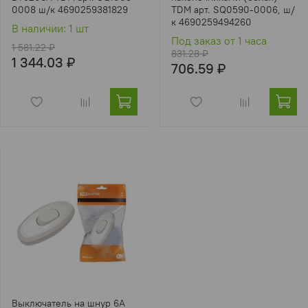
0008 ш/к 4690259381829
TDM арт. SQ0590-0006, ш/
к 4690259494260
В наличии: 1 шт
Под заказ от 1 часа
1 581.22 ₽
831.28 ₽
1 344.03 ₽
706.59 ₽
Выключатель на шнур 6А