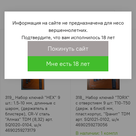
Информация на сайте не предназначена для несо
вершеннолетних.
Подтвердите, что вам исполнилось 18 лет
Покинуть сайт
Мне есть 18 лет
319_ Набор ключей "НЕХ" 9
318_ Набор ключей "TORX"
шт.: 1.5-10 мм, длинные с
с отверстием 9 шт: Т10-Т50
шаром, (держатель в
(держ. в блис6 мм,
блистере), CR-V сталь
пласт.корпус, "Гранит" TDM
"Алмаз" TDM (8,32) арт.
арт. SQ1021-0102, ш/к
SQ1020-0104, ш/к
4690259273056
4690259273179
В наличии: 1 компл