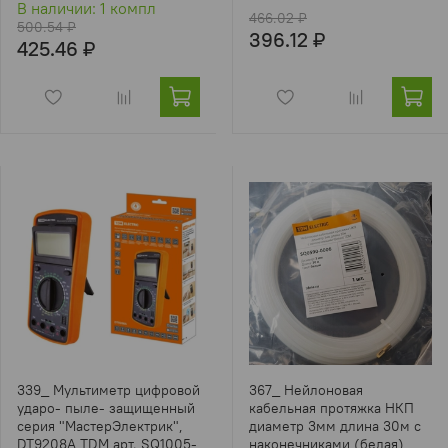
В наличии: 1 компл
466.02 ₽
500.54 ₽
396.12 ₽
425.46 ₽
339_ Мультиметр цифровой
367_ Нейлоновая
ударо- пыле- защищенный
кабельная протяжка НКП
серия "МастерЭлектрик",
диаметр 3мм длина 30м с
DT9208A TDM арт. SQ1005-
наконечниками (белая)