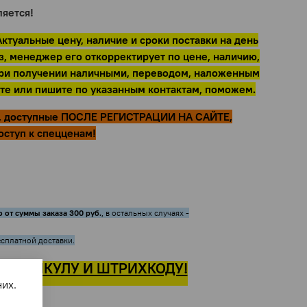
ляется!
ктуальные цену, наличие и сроки поставки на день
, менеджер его откорректирует по цене, наличию,
, при получении наличными, переводом, наложенным
ните или пишите по указанным контактам, поможем.
Ы, доступные ПОСЛЕ РЕГИСТРАЦИИ НА САЙТЕ,
оступ к спецценам!
о от суммы заказа 300 руб.
, в остальных случаях -
сплатной доставки.
 АРТИКУЛУ И ШТРИХКОДУ!
их.