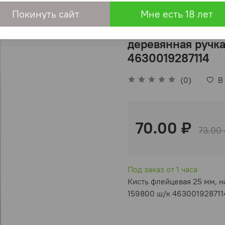
лы
Инструмент
Покинуть сайт
Мне есть 18 лет
Кисть флейцевая
деревянная ручка
4630019287114
(0)
В
70.00 ₽
73.00
Под заказ от 1 часа
Кисть флейцевая 25 мм, н
159800 ш/к 463001928711