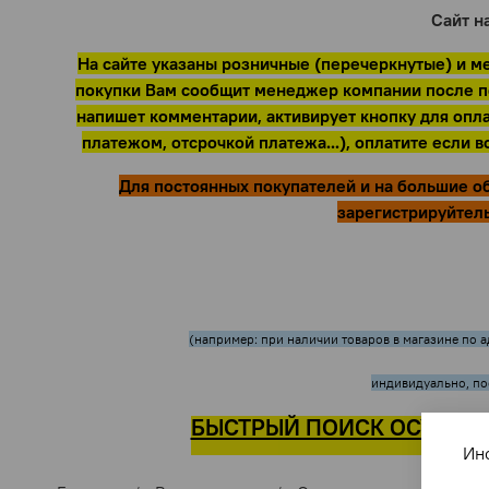
Сайт н
На сайте указаны розничные (перечеркнутые) и ме
покупки Вам сообщит менеджер компании после по
напишет комментарии, активирует кнопку для опла
платежом, отсрочкой платежа...), оплатите если 
Для постоянных покупателей и на большие
зарегистрируйтель
(например: при наличии товаров в магазине по ад
индивидуально, по
БЫСТРЫЙ ПОИСК ОСУЩЕСТ
Ин