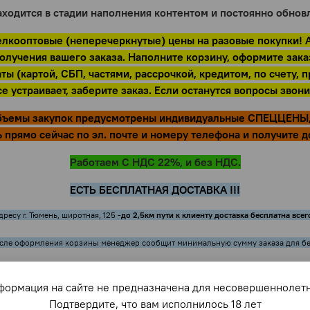
аходится в стадии наполнения контентом и постоянно обнов
лкооптовые (неперечеркнутые) цены на разовые покупки! А
лучения вашего заказа. Наполните корзину, оформите заказ
ты (картой, СБП, частями, рассрочкой, кредитом, по счету
все устраивает, заберите заказ. Если останутся вопросы зво
 объемы закупок предусмотрены индивидуальные СПЕЦЦЕН
 прямо сейчас по эл. почте и номеру телефона и получите д
Работаем С НДС 22%, и без НДС.
ЕСТЬ БЕСПЛАТНАЯ ДОСТАВКА !!!
до 2,5км пути к клиенту доставка бесплатна всег
ресу г. Тюмень, широтная, 125 -
сле оформления корзины менеджер сообщит минимальную сумму заказа для бе
ВЛЯЕТСЯ ПО НАИМЕНОВАНИЮ, ЗАВОДСКИМ
формация на сайте не предназначена для несовершеннолетн
Подтвердите, что вам исполнилось 18 лет