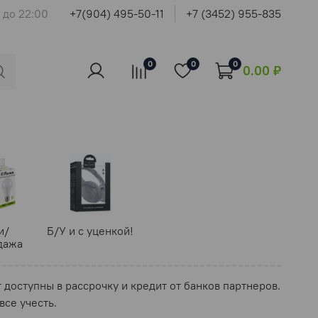
 до 22:00
+7(904) 495-50-11
+7 (3452) 955-835
0
0
0
0.00 ₽
и/
Б/У и с уценкой!
дажа
т доступны в рассрочку и кредит от банков партнеров.
се учесть.