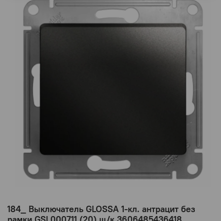
184_ Выключатель GLOSSA 1-кл. антрацит без
рамки GSL000711 (20) ш/к 3606485436418